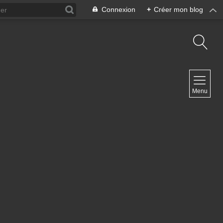
Connexion
+
Créer mon blog
NAVIGATION
Menu
Accueil
Blog ArteDiManche
Blog Grand Format Zoom Photo
Blog CoverPhoto
Blog Portfolio
Blog Univ & Perso
Travel Vlog
Site de Philippe Clauzard
Contact