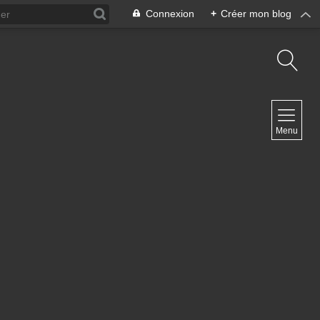
Connexion
+
Créer mon blog
NAVIGATION
Menu
Accueil
Blog ArteDiManche
Blog Grand Format Zoom Photo
Blog CoverPhoto
Blog Portfolio
Blog Univ & Perso
Travel Vlog
Site de Philippe Clauzard
Contact