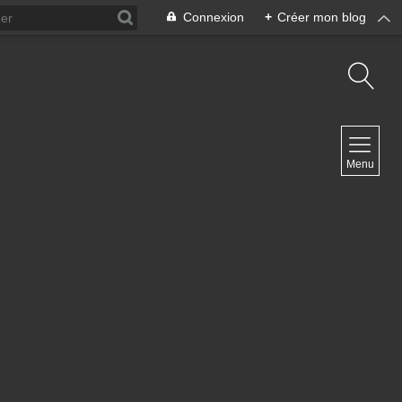
Connexion
+
Créer mon blog
NAVIGATION
Menu
Accueil
Blog ArteDiManche
Blog Grand Format Zoom Photo
Blog CoverPhoto
Blog Portfolio
Blog Univ & Perso
Travel Vlog
Site de Philippe Clauzard
Contact