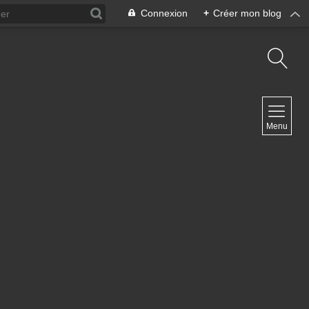
Connexion
+
Créer mon blog
NAVIGATION
Menu
Accueil
Blog ArteDiManche
Blog Grand Format Zoom Photo
Blog CoverPhoto
Blog Portfolio
Blog Univ & Perso
Travel Vlog
Site de Philippe Clauzard
Contact