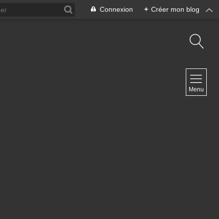
Connexion
+
Créer mon blog
NAVIGATION
Menu
Accueil
Blog ArteDiManche
Blog Grand Format Zoom Photo
Blog CoverPhoto
Blog Portfolio
Blog Univ & Perso
Travel Vlog
Site de Philippe Clauzard
Contact