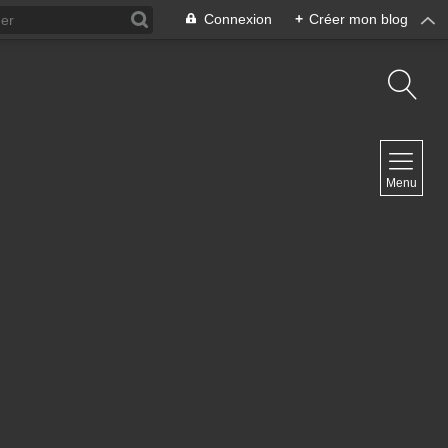
Connexion
+
Créer mon blog
NAVIGATION
Menu
Accueil
Blog ArteDiManche
Blog Grand Format Zoom Photo
Blog CoverPhoto
Blog Portfolio
Blog Univ & Perso
Travel Vlog
Site de Philippe Clauzard
Contact