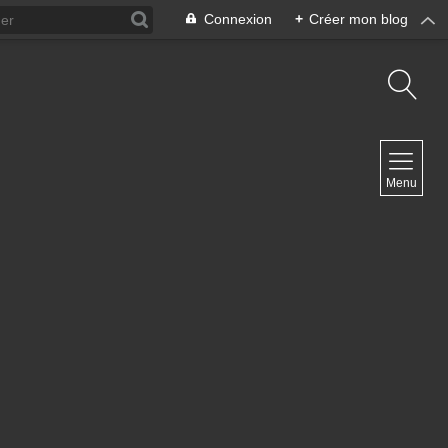
Connexion
+
Créer mon blog
NAVIGATION
Menu
Accueil
Blog ArteDiManche
Blog Grand Format Zoom Photo
Blog CoverPhoto
Blog Portfolio
Blog Univ & Perso
Travel Vlog
Site de Philippe Clauzard
Contact