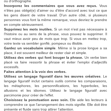
ou d'orthographe.
Incorporez les commentaires que vous avez reçus.
Vous
n'êtes pas obligé(e) d'aimer ou d'être d'accord avec tout ce que
les gens disent de votre travail. D'un autre côté, si plusieurs
personnes vous font la même remarque, vous devriez le prendre
en compte sérieusement.
Supprimez les mots inutiles.
Si un mot n'est pas nécessaire à
l'histoire ou au sens de la phrase, vous pouvez le supprimer. Il
vaut mieux avoir peu de mots que trop. Si vous en mettez trop,
votre texte va sembler gonflé, pompeux ou illisible.
Gardez un vocabulaire simple
. Même si la prose longue a sa
place, il est souvent meilleur de rester clair et simple.
Utilisez des verbes qui font bouger la phrase.
Un verbe bien
placé va faire ressortir la phrase et éviter l'emploi d'adjectifs
excessifs.
Faites attention à la voix des verbes.
Utilisez un langage figuratif dans les œuvres créatives
. Le
langage figuratif inclut certains outils comme les comparaisons,
les métaphores, les personnifications, les hyperboles, les
allusions et les idiomes. Utilisez le langage figuratif avec
parcimonie pour créer de l'effet.
Choisissez la ponctuation avec soin.
Elle aide les lecteurs à
comprendre ce que l'arrangement des mots signifie. Elle doit être
présente et fluide sans trop attirer l'attention.