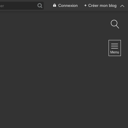
Connexion
+
Créer mon blog
NAVIGATION
Menu
Accueil
Blog ArteDiManche
Blog Grand Format Zoom Photo
Blog CoverPhoto
Blog Portfolio
Blog Univ & Perso
Travel Vlog
Site de Philippe Clauzard
Contact