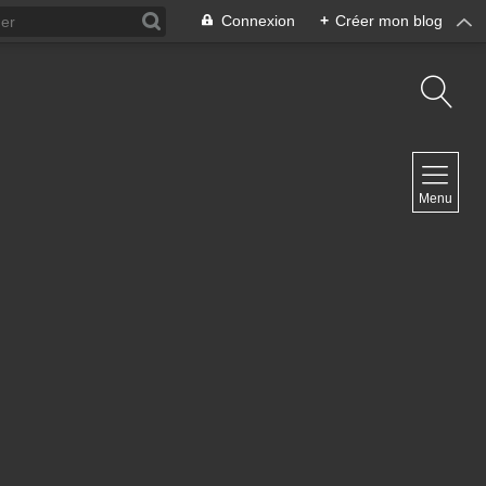
Connexion
+
Créer mon blog
NAVIGATION
Menu
Accueil
Blog ArteDiManche
Blog Grand Format Zoom Photo
Blog CoverPhoto
Blog Portfolio
Blog Univ & Perso
Travel Vlog
Site de Philippe Clauzard
Contact