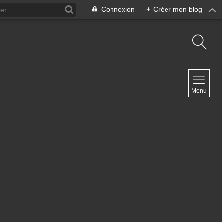
Connexion
+
Créer mon blog
NAVIGATION
Menu
Accueil
Blog ArteDiManche
Blog Grand Format Zoom Photo
Blog CoverPhoto
Blog Portfolio
Blog Univ & Perso
Travel Vlog
Site de Philippe Clauzard
Contact