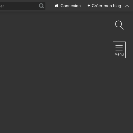
Connexion
+
Créer mon blog
NAVIGATION
Menu
Accueil
Blog ArteDiManche
Blog Grand Format Zoom Photo
Blog CoverPhoto
Blog Portfolio
Blog Univ & Perso
Travel Vlog
Site de Philippe Clauzard
Contact