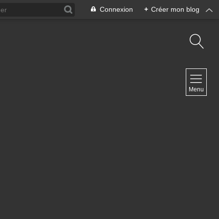
Connexion
+
Créer mon blog
NAVIGATION
Menu
Accueil
Blog ArteDiManche
Blog Grand Format Zoom Photo
Blog CoverPhoto
Blog Portfolio
Blog Univ & Perso
Travel Vlog
Site de Philippe Clauzard
Contact