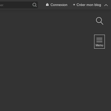
Connexion
+
Créer mon blog
NAVIGATION
Menu
Accueil
Blog ArteDiManche
Blog Grand Format Zoom Photo
Blog CoverPhoto
Blog Portfolio
Blog Univ & Perso
Travel Vlog
Site de Philippe Clauzard
Contact