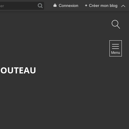
Connexion
+
Créer mon blog
NAVIGATION
Menu
Accueil
Blog ArteDiManche
 COUTEAU
Blog Grand Format Zoom Photo
Blog CoverPhoto
Blog Portfolio
Blog Univ & Perso
Travel Vlog
Site de Philippe Clauzard
Contact